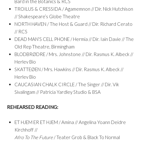
Bard in the Botanics & RCS
TROILUS & CRESSIDA / Agamemnon // Dir. Nick Hutchison
// Shakespeare’s Globe Theatre
NORTH HAVEN / The Host & Guard // Dir. Richard Cerato
// RCS
DEAD MAN’S CELL PHONE / Hermia // Dir. Iain Davie // The
Old Rep Theatre, Birmingham
BLODBRØDRE / Mrs. Johnstone // Dir. Rasmus K. Albeck //
Herlev Bio
SKATTEØEN / Mrs. Hawkins // Dir. Rasmus K. Albeck //
Herlev Bio
CAUCASIAN CHALK CIRCLE / The Singer // Dir. Vik
Sivalingam // Patricia Yardley Studio & BSA
REHEARSED READING:
ET HJEM ER ET HJEM / Amina // Angelina Yoann Deidre
Kirchhoff //
Afro To The Future
/ Teater Grob & Black To Normal