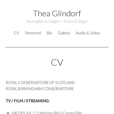
Thea Glindorf
Skuespiller & Sanger – Actor & Singer
CV
Showreel
Bio
Gallery
Audio & Video
CV
ROYAL CONSERVATOIRE OF SCOTLAND
ROYAL BIRMINGHAM CONSERVATOIRE
TV / FILM / STREAMING:
VALDES JUL / * // Morten BH // Cosmo Film